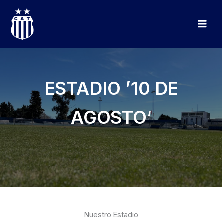
Ir
al
contenido
ESTADIO ’10 DE
AGOSTO
‘
Nuestro Estadio