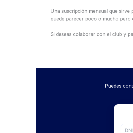
Una suscripción mensual que sirve p
puede parecer poco o mucho pero es
Si deseas colaborar con el club y pa
Puedes cons