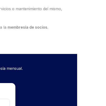
rvicios o mantenimiento del mismo,
 a la
membresía de socios
.
sía mensual.