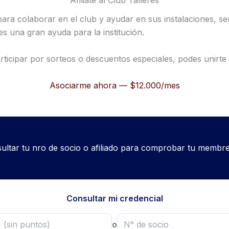
Afiliate al Club Talleres
ara colaborar en el club y ayudar en sus instalaciones, se
 una gran ayuda para la institución.
rticipar por sorteos o descuentos especiales, podes unirte
Asociarme ahora — $12.000/mes
ultar tu nro de socio o afiliado para comprobar tu membre
Consultar mi credencial
o